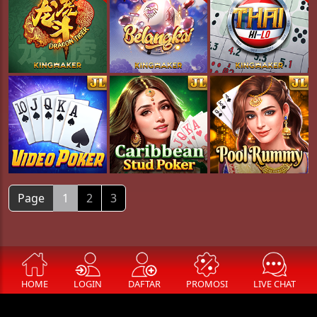
Page
1
2
3
HOME
LOGIN
DAFTAR
PROMOSI
LIVE CHAT