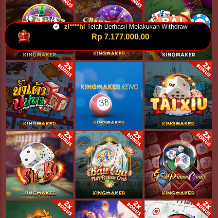
zl****hl
Telah Berhasil Melakukan Withdraw
Rp 7.177.000,00