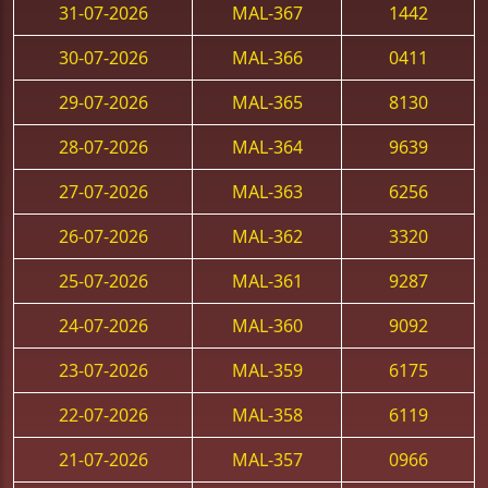
31-07-2026
MAL-367
1442
30-07-2026
MAL-366
0411
29-07-2026
MAL-365
8130
28-07-2026
MAL-364
9639
27-07-2026
MAL-363
6256
26-07-2026
MAL-362
3320
25-07-2026
MAL-361
9287
24-07-2026
MAL-360
9092
23-07-2026
MAL-359
6175
22-07-2026
MAL-358
6119
21-07-2026
MAL-357
0966