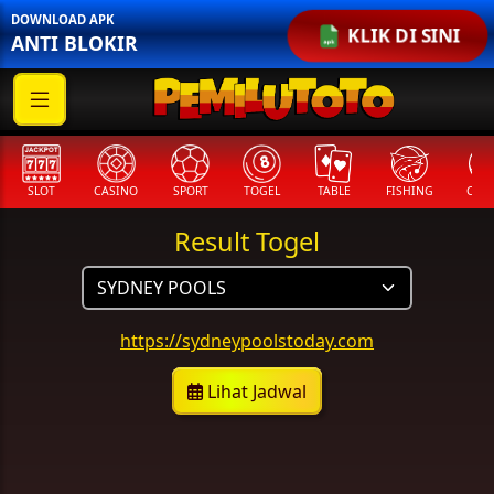
DOWNLOAD APK
KLIK DI SINI
ANTI BLOKIR
SLOT
CASINO
SPORT
TOGEL
TABLE
FISHING
COCK
Result Togel
https://sydneypoolstoday.com
Lihat Jadwal