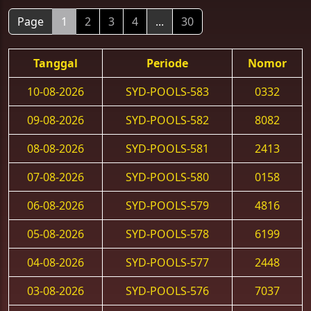
Page
1
2
3
4
...
30
Tanggal
Periode
Nomor
10-08-2026
SYD-POOLS-583
0332
09-08-2026
SYD-POOLS-582
8082
08-08-2026
SYD-POOLS-581
2413
07-08-2026
SYD-POOLS-580
0158
06-08-2026
SYD-POOLS-579
4816
05-08-2026
SYD-POOLS-578
6199
04-08-2026
SYD-POOLS-577
2448
03-08-2026
SYD-POOLS-576
7037