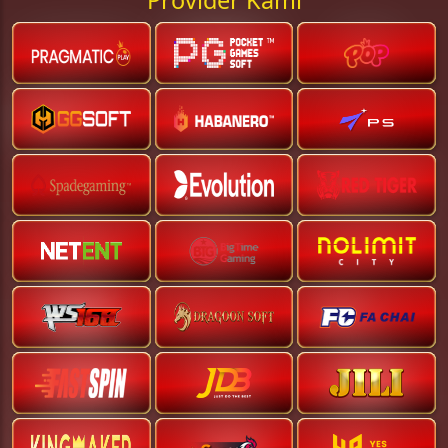
Provider Kami