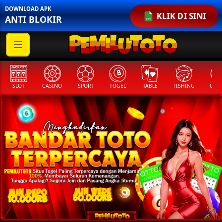
DOWNLOAD APK
KLIK DI SINI
ANTI BLOKIR
CASINO
SPORT
TOGEL
TABLE
FISHING
COCK F.
ARC