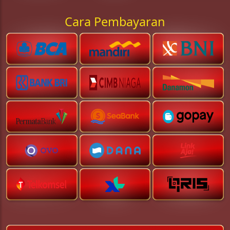
Cara Pembayaran
mq****mx
Telah Berhasil Melakukan Withdraw
Rp 5.582.000,00