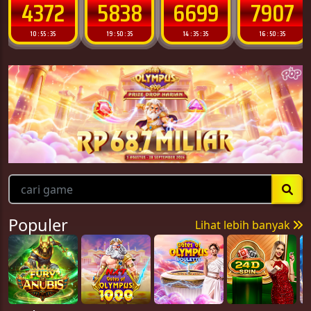
5838
6699
7907
6300
19 : 50 : 34
14 : 35 : 34
16 : 50 : 34
12 : 20 : 34
Populer
Lihat lebih banyak