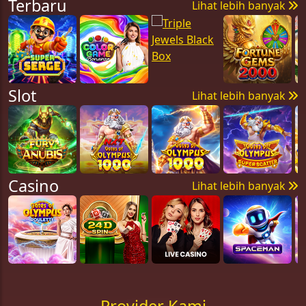
Terbaru
Lihat lebih banyak
Slot
Lihat lebih banyak
Casino
Lihat lebih banyak