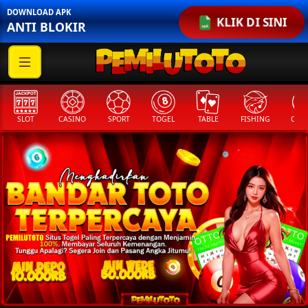
DOWNLOAD APK
KLIK DI SINI
ANTI BLOKIR
SLOT
CASINO
SPORT
TOGEL
TABLE
FISHING
COCK