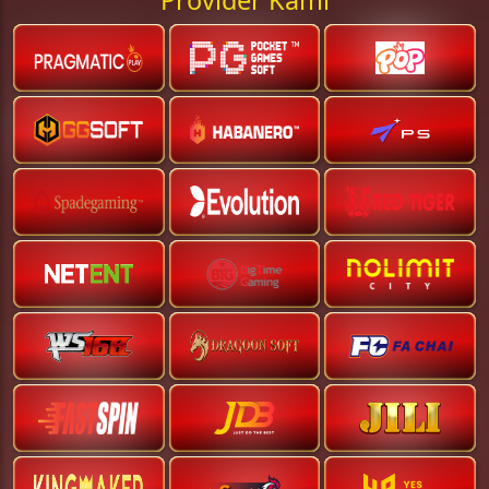
Provider Kami