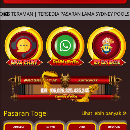
AMAN | TERSEDIA PASARAN LAMA SYDNEY POOLS & HONG
Pasaran Togel
Lihat lebih banyak
TAIWAN
CHINA
SINGAPORE
TOTO MACAU 13.00