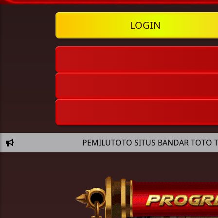
LOGIN
UTOTO SITUS BANDAR TOTO TOGEL TERPERCAYA DAN DAF