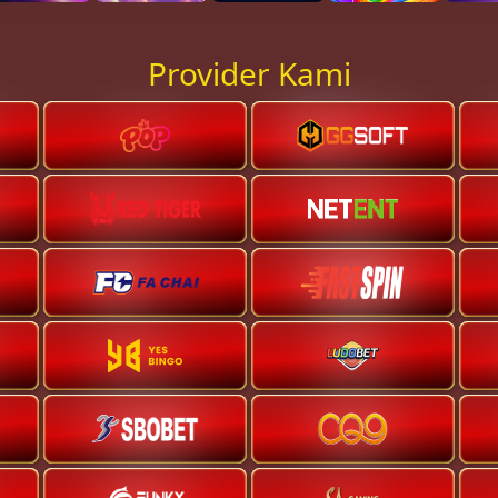
Provider Kami