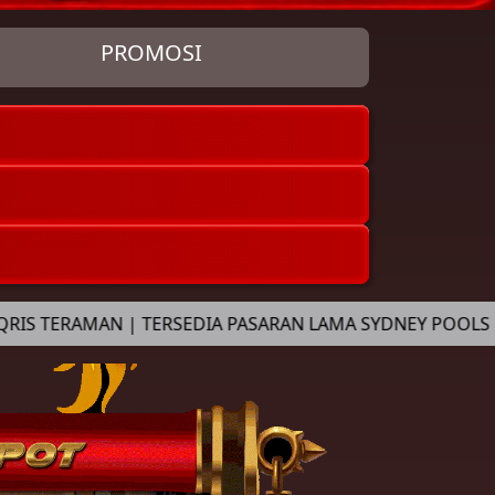
PROMOSI
A PASARAN LAMA SYDNEY POOLS & HONGKONG POOLS