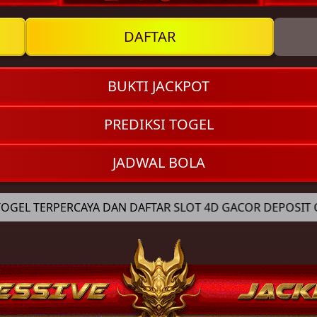
DAFTAR
BUKTI JACKPOT
PREDIKSI TOGEL
JADWAL BOLA
TAR SLOT 4D GACOR DEPOSIT QRIS TERAMAN | TERSEDI